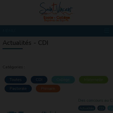
MENU
Actualités - CDI
Catégories :
Toutes
CDI
Collège
Maternelle
Pastorale
Primaire
Des concours au CD
Actualités
CDI
Co