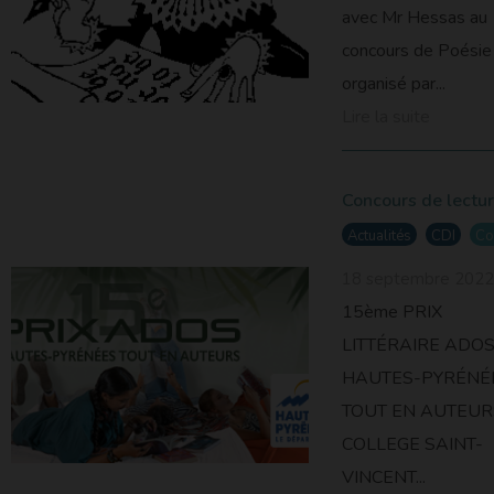
avec Mr Hessas au
concours de Poésie
organisé par...
Lire la suite
Concours de lectu
Actualités
CDI
Co
18 septembre 2022
15ème PRIX
LITTÉRAIRE ADOS
HAUTES-PYRÉNÉ
TOUT EN AUTEURS
COLLEGE SAINT-
VINCENT...