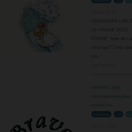
Actualités
CDI
Co
16 juin 2022
Vincent
CONCOURS LIRE 
LA VAGUE 2022 -
THEME "Jean de La
c'est qui ? C'est quo
Un...
Lire la suite
AMOPA : Des
récompenses pour
travail de...
Actualités
CDI
Co
24 mai 2022