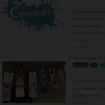
11 novembre 2022
De nombreux conco
CDI tout au long de
l'année : Concours
international de dess
Lire la suite
Concours marque
Actualités
CDI
Co
13 octobre 2022
Saint-
LES RESULTATS 
: Les Gagnants : Col
Abadie et Pivoine...
Lire la suite