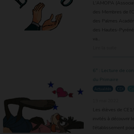
L'AMOPA (Associat
des Membres de l'
des Palmes Acadé
des Hautes-Pyrén
va...
Lire la suite
6° : Lecture de co
du Primaire
Actualités
CDI
Co
19 mai 2022
Les élèves de CE1
invités à découvrir 
l'établissement pour