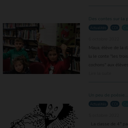
Des contes sur la 
Actualités
CDI
Co
6 octobre 2022
Maya, élève de la 
lu le conte "les troi
cochons" aux élèves 
Lire la suite
Un peu de poésie...
Actualités
CDI
Co
5 octobre 2022
La classe de 4° par