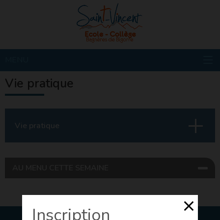
MENU
Vie pratique
Vie pratique
Restaurant
AU MENU CETTE SEMAINE
Ecole Directe
Inscription